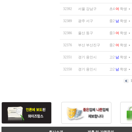
32392
서울 강남구
초4
여
학생
▪
32389
광주 서구
중2
남
학생
▪
32386
울산 동구
중3
여
학생
▪
32376
부산 부산진구
중2
여
학생
▪
32351
경기 용인시
고2
남
학생
▪
32350
경기 용인시
고2
남
학생
▪