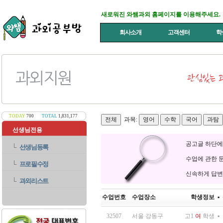
새로워진 와쌤과외 홈페이지를 이용해주세요.
회사소개
고객센터
학
TODAY
700
TOTAL
1,831,177
과목:
선생님전용
공고글 하단에
└
선생님등록
수업에 관한 
└
프로필수정
신속하게 답변
└
과외리스트
수업번호
수업장소
학생정보
▪
32507
서울 강동구
고1
여
학생
▪