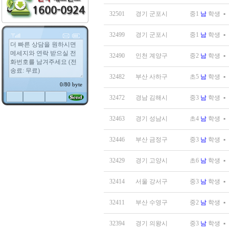
32501
경기 군포시
중1
남
학생
▪
32499
경기 군포시
중1
남
학생
▪
32490
인천 계양구
중2
남
학생
▪
32482
부산 사하구
초5
남
학생
▪
32472
경남 김해시
중3
남
학생
▪
32463
경기 성남시
초4
남
학생
▪
32446
부산 금정구
중3
남
학생
▪
32429
경기 고양시
초6
남
학생
▪
32414
서울 강서구
중3
남
학생
▪
32411
부산 수영구
중2
남
학생
▪
32394
경기 의왕시
중3
남
학생
▪