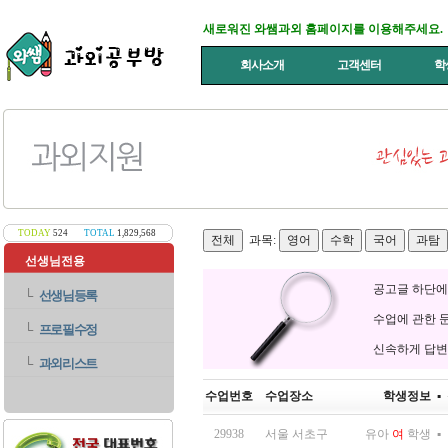
새로워진 와쌤과외 홈페이지를 이용해주세요.
회사소개
고객센터
학
TODAY
524
TOTAL
1,829,568
과목:
선생님전용
공고글 하단에
└
선생님등록
수업에 관한 
└
프로필수정
신속하게 답변
└
과외리스트
수업번호
수업장소
학생정보
▪
29938
서울 서초구
유아
여
학생
▪