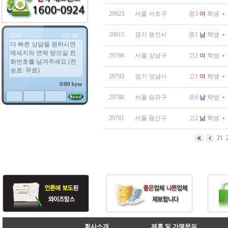
29923
서울 서초구
중3
여
학생
▪
29815
경기 용인시
중1
남
학생
▪
29798
서울 강남구
고2
여
학생
▪
29793
경기 성남시
고1
여
학생
▪
29788
서울 송파구
초6
남
학생
▪
29781
서울 용산구
고2
남
학생
▪
21
회사소개
제휴 및 가맹문의