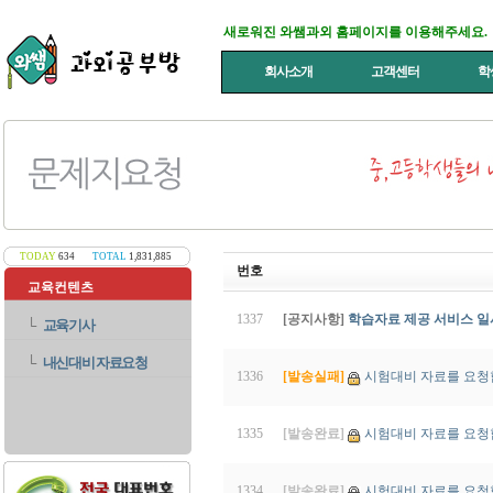
새로워진 와쌤과외 홈페이지를 이용해주세요.
회사소개
고객센터
학
TODAY
634
TOTAL
1,831,885
번호
교육컨텐츠
1337
[공지사항]
학습자료 제공 서비스 일
└
교육기사
└
내신대비 자료요청
1336
[발송실패]
시험대비 자료를 요청
1335
[발송완료]
시험대비 자료를 요청
1334
[발송완료]
시험대비 자료를 요청합