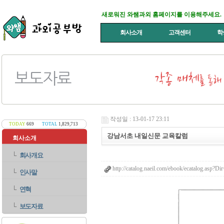
새로워진 와쌤과외 홈페이지를 이용해주세요.
회사소개
고객센터
학
작성일 : 13-01-17 23:11
TODAY
669
TOTAL
1,829,713
강남서초 내일신문 교육칼럼
회사소개
└
회사개요
http://catalog.naeil.com/ebook/ecatalog.asp?
└
인사말
└
연혁
└
보도자료