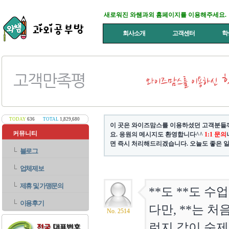
새로워진 와쌤과외 홈페이지를 이용해주세요.
회사소개
고객센터
학
TODAY
636
TOTAL
1,829,680
이 곳은 와이즈맘스를 이용하셨던 고객분들께
커뮤니티
요. 응원의 메시지도 환영합니다^^
1:1 문의
면 즉시 처리해드리겠습니다. 오늘도 좋은 일
└
블로그
└
업체제보
└
제휴 및 가맹문의
**도 **도 
└
이용후기
다만, **는 
No. 2514
런지 같이 숙제