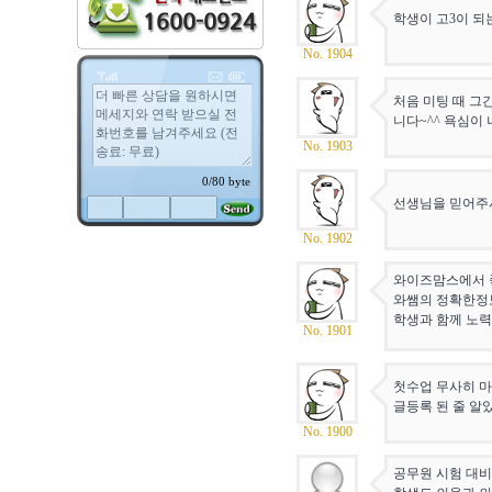
학생이 고3이 
No. 1904
처음 미팅 때 그
니다~^^ 욕심이
No. 1903
선생님을 믿어주
No. 1902
와이즈맘스에서 
와쌤의 정확한정
학생과 함께 노
No. 1901
첫수업 무사히 
글등록 된 줄 알
No. 1900
공무원 시험 대비