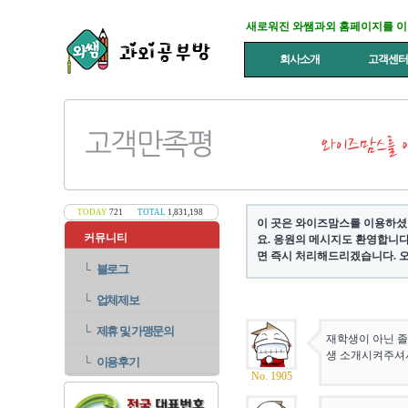
새로워진 와쌤과외 홈페이지를 
회사소개
고객센
TODAY
721
TOTAL
1,831,198
이 곳은 와이즈맘스를 이용하셨
커뮤니티
요. 응원의 메시지도 환영합니다
면 즉시 처리해드리겠습니다. 오
└
블로그
└
업체제보
└
제휴 및 가맹문의
재학생이 아닌 졸
생 소개시켜주셔
└
이용후기
No. 1905