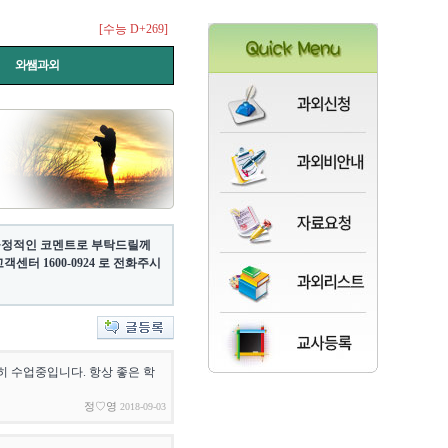
[수능 D+269]
와쌤과외
 긍정적인 코멘트로 부탁드릴께
터 1600-0924 로 전화주시
히 수업중입니다. 항상 좋은 학
정♡영
2018-09-03