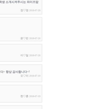
은학생 소개시켜주시는 와이즈맘
정♡영
2018-07-20
윤♡린
2018-07-20
이♡일
2018-07-20
다~ 항상 감사합니다~!
오♡미
2018-07-19
한♡훈
2018-07-19