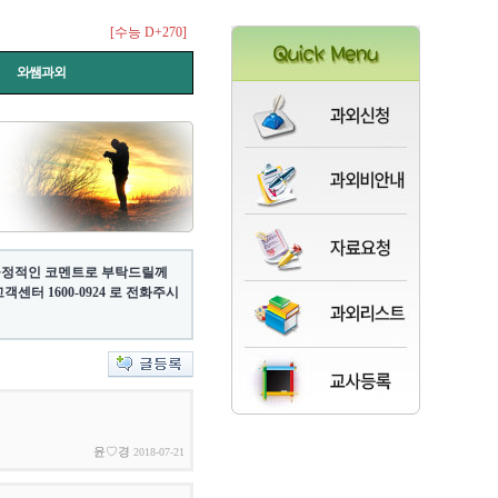
[수능 D+270]
와쌤과외
 긍정적인 코멘트로 부탁드릴께
터 1600-0924 로 전화주시
윤♡경
2018-07-21