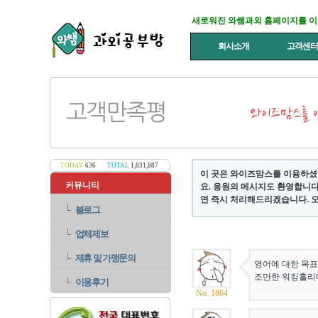
새로워진 와쌤과외 홈페이지를 
회사소개
고객센
TODAY
636
TOTAL
1,831,887
이 곳은 와이즈맘스를 이용하셨
커뮤니티
요. 응원의 메시지도 환영합니다
면 즉시 처리해드리겠습니다. 오
└
블로그
└
업체제보
└
제휴 및 가맹문의
영어에 대한 목표
조만한 워킹홀리
└
이용후기
No. 1864