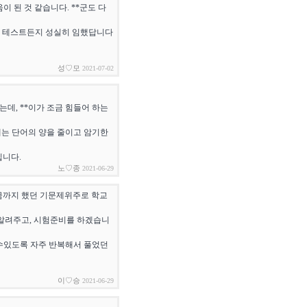
 된 것 같습니다. **군도 다
어떤 테스트든지 성실히 임했답니다
성♡모
2021-07-02
데, **이가 조금 힘들어 하는
는 단어의 양을 줄이고 암기한
입니다.
노♡종
2021-06-29
금까지 했던 기문제위주로 학교
 알려주고, 시험준비를 하겠습니
수있도록 자주 반복해서 풀었던
이♡승
2021-06-29