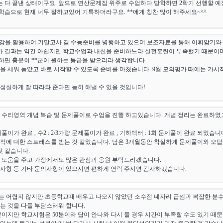
는 다 끝낸 상태이구요. 앞으로 연산문제집 위주로 수업하다 방학하면 2학기 선행할 예정
습으로 현재 너무 잘하고있어 기특하더라구요. **에게 칭찬 많이 해주세요~^^
특강을 활용하여 기말고사 겸 수능준비를 병행하고 있으며 보조자료를 통해 어휘암기와
가 결과는 약간 아쉽지만 학교수업과 내신을 준비하느라 실전훈련이 부족했기 때문이며,
면 충분히 **군이 원하는 등급을 받으리라 생각합니다.
을 세워 놓았고 바로 시작할 수 있도록 준비를 마쳤습니다. 9월 모의평가 때에는 가시
 성실하게 잘 따라와 준다면 능히 해낼 수 있을 것입니다!
능 수리영역 개념 복습 및 문제풀이로 수업을 진행 하고있습니다. 개념 정리는 완료하
문제풀이가 완료 , 수2 : 2/3가량 문제풀이가 완료 , 기하벡터 : 1회 문제풀이 완료 되었습니
성적에 대한 스트레스를 받는 것 같았습니다. 남은 3개월동안 착실하게 문제풀이와 오
것 같습니다.
 도움을 주고 가정에서도 많은 관심과 응원 부탁드리겠습니다.
행사항 등 기타 문의사항이 있으시면 편하게 연락 주시면 감사하겠습니다.
 어렵지 않지만 초등학교때 배우고 나오지 않았던 소수점 네자리 곱셈과 복잡한 분수
는 것을 다들 부담스러워 합니다.
분이지만 학교시험은 50분이라 답이 안나와 다시 풀 경우 시간이 부족할 수도 있기 때문