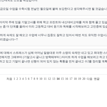
시간내외로 소모할 예정입니다.
 금요일 수업을 수학시험 전날인 월요일에 붙혀 보강한다고 생각해주시면 될 것같습니
월 마지막 주에 있을 기말고사를 위해 학교 프린트와 내신대비교재를 저와 함께 풀고 
 좀 더 단계를 올려서 미리 고등학교 대비 듣기와 독해를 시작해보려고 고민중에 있
실하게 숙제도 잘 해오고 수업에 너무나 집중도 잘하고 있어서 매번 저도 유익한 수업시간
리겠습니다~!!
제에 대해서 스트레스가 심해 어머님 말씀대로 아주 소량의 숙제만 내고 있고 최대한 
 편해지면 그때부터 (기말고사 끝나고 방학때부터 ) 타이트 하게 수업을 해보려고 하고
고 있고 기말이 끝나면 선행이 되어 있지 않는 확통을 먼저 끝내고 수2를 정리할 계
처음
1
2
3
4
5
6
7
8
9
10
11
12
13
14
15
16
17
18
19
20
다음
맨끝