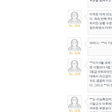
부분을 말해주고 
미적은 어제 진도
다. 계속 반복 
하지만 보통 수준
No. 2241
정리하면서 마무
어머니~ **이 
~
No. 2240
**이가 6월 초
번 시험보다 4점
1등급 컷트라인인
No. 2239
대해서 자신감이 
저도 꼼꼼히 지도
다. 그리고 **이
**는 수능특강까
기말고사 이후에는 
어려운 부분보다 
No. 2238