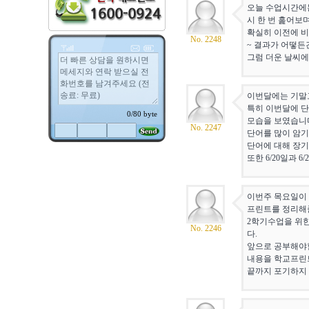
오늘 수업시간에는
시 한 번 훑어보
확실히 이전에 비
No. 2248
~ 결과가 어떻든
그럼 더운 날씨에
이번달에는 기말고
특히 이번달에 단
모습을 보였습니
No. 2247
단어를 많이 암기
단어에 대해 장기
또한 6/20일과 
이번주 목요일이 
프린트를 정리해
2학기수업을 위한
No. 2246
다.
앞으로 공부해야
내용을 학교프린
끝까지 포기하지