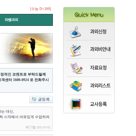
[수능 D+269]
와쌤과외
 긍정적인 코멘트로 부탁드릴께
터 1600-0924 로 전화주시
는 대신,
 일찍 시작해서 여유있게 수업하려
이♡정
2021-07-02