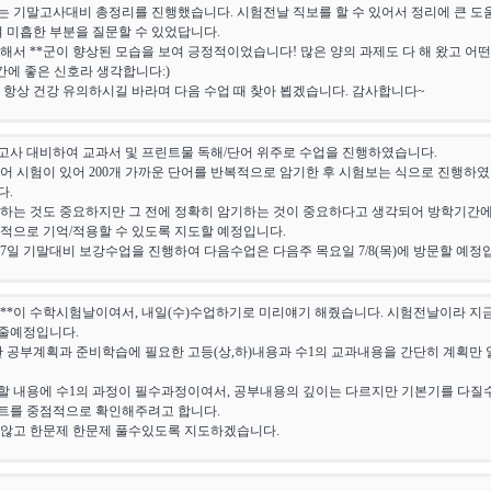
 기말고사대비 총정리를 진행했습니다. 시험전날 직보를 할 수 있어서 정리에 큰 도움이
며 미흡한 부분을 질문할 수 있었답니다.
해서 **군이 향상된 모습을 보여 긍정적이었습니다! 많은 양의 과제도 다 해 왔고 
간에 좋은 신호라 생각합니다:)
 항상 건강 유의하시길 바라며 다음 수업 때 찾아 뵙겠습니다. 감사합니다~
사 대비하여 교과서 및 프린트물 독해/단어 위주로 수업을 진행하였습니다.
어 시험이 있어 200개 가까운 단어를 반복적으로 암기한 후 시험보는 식으로 진행하였는
다.
하는 것도 중요하지만 그 전에 정확히 암기하는 것이 중요하다고 생각되어 방학기간에
적으로 기억/적용할 수 있도록 지도할 예정입니다.
6/27일 기말대비 보강수업을 진행하여 다음수업은 다음주 목요일 7/8(목)에 방문할 예정
**이 수학시험날이여서, 내일(수)수업하기로 미리얘기 해줬습니다. 시험전날이라 지
줄예정입니다.
 공부계획과 준비학습에 필요한 고등(상,하)내용과 수1의 교과내용을 간단히 계획만
할 내용에 수1의 과정이 필수과정이여서, 공부내용의 깊이는 다르지만 기본기를 다질
트를 중점적으로 확인해주려고 합니다.
 않고 한문제 한문제 풀수있도록 지도하겠습니다.