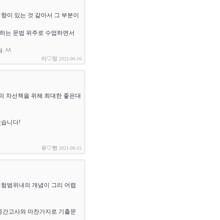
향이 있는 것 같아서 그 부분이
워하는 문법 위주로 수업하면서
 ^^
이♡정
2021-06-16
생의 차선책을 위해 최대한 좋은대
겠습니다!
유♡현
2021-06-15
시험범위내의 개념이 그리 어렵
 중간고사와 마찬가지로 기출문