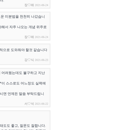
다.
장♡래
2021-06-24
로운 미분법을 천천히 나갔습니
야해서 자주 나오는 개념 위주로
장♡래
2021-06-24
중점적으로 도와줘야 할것 같습니다
강♡식
2021-06-23
 꽤 어려웠는데도 불구하고 지난
 **이 스스로도 어느정도 실력에
으시면 언제든 말씀 부탁드립니
서♡석
2021-06-22
태도도 좋고, 질문도 잘합니다.