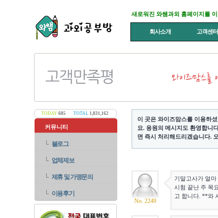
새로워진 와쌤과외 홈페이지를 
회사소개
고객센
TODAY
685
TOTAL
1,831,162
이 곳은 와이즈맘스를 이용하셨
커뮤니티
요. 응원의 메시지도 환영합니다
면 즉시 처리해드리겠습니다. 오
└
블로그
└
업체제보
└
제휴 및 가맹문의
기말고사가 얼마 
시험 끝난 주 목
└
이용후기
고 합니다. **
No. 2249