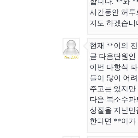
합니다. **와
시간동안 허투
지도 하겠습니
현재 **이의 
곧 다음단원인
No. 2386
이번 다항식 
들이 많이 어려
주고는 있지만
다음 복소수파
성질을 지닌만
한다면 **이가