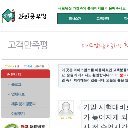
새로워진 와쌤과외 홈페이지를 이용해주세요.
회사소개
고객센터
학
TODAY
618
TOTAL
1,830,388
이 곳은 와이즈맘스를 이용하셨던 고객분들께
커뮤니티
요. 응원의 메시지도 환영합니다^^
1:1 문의
면 즉시 처리해드리겠습니다. 오늘도 좋은 일
└
블로그
└
업체제보
└
제휴 및 가맹문의
기말 시험대비
└
이용후기
가 늦어지게 되
No. 2392
사 전 수업시간