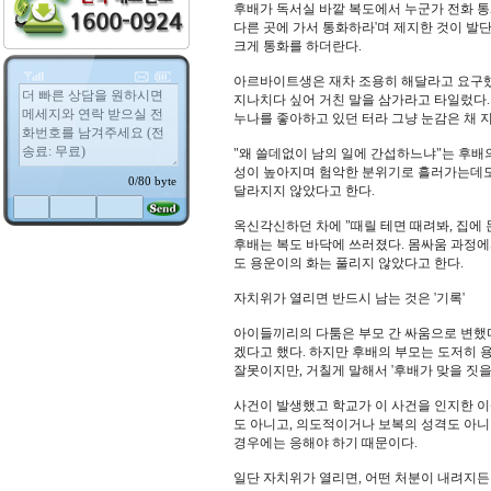
후배가 독서실 바깥 복도에서 누군가 전화 통
다른 곳에 가서 통화하라'며 제지한 것이 발단
크게 통화를 하더란다.
아르바이트생은 재차 조용히 해달라고 요구했고
지나치다 싶어 거친 말을 삼가라고 타일렀다.
누나를 좋아하고 있던 터라 그냥 눈감은 채 지
"왜 쓸데없이 남의 일에 간섭하느냐"는 후배
성이 높아지며 험악한 분위기로 흘러가는데도,
달라지지 않았다고 한다.
옥신각신하던 차에 "때릴 테면 때려봐, 집에
후배는 복도 바닥에 쓰러졌다. 몸싸움 과정에
도 용운이의 화는 풀리지 않았다고 한다.
자치위가 열리면 반드시 남는 것은 '기록'
아이들끼리의 다툼은 부모 간 싸움으로 변했다
겠다고 했다. 하지만 후배의 부모는 도저히 
잘못이지만, 거칠게 말해서 '후배가 맞을 짓을 
사건이 발생했고 학교가 이 사건을 인지한 이
도 아니고, 의도적이거나 보복의 성격도 아니
경우에는 응해야 하기 때문이다.
일단 자치위가 열리면, 어떤 처분이 내려지든 