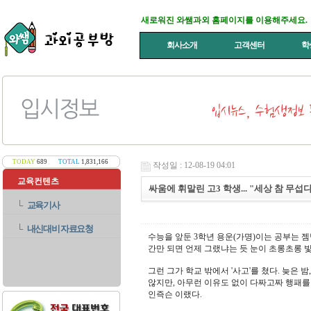
새로워진 와쌤과외 홈페이지를 이용해주세요.
회사소개
고객센터
학
TODAY
689
TOTAL
1,831,166
작성일 : 12-08-19 04:01
교육컨텐츠
싸움에 휘말린 고3 학생... "세상 참 무섭다
└
교육기사
└
내신대비 자료요청
수능을 앞둔 3학년 용운(가명)이는 공부는 
간만 되면 언제 그랬냐는 듯 눈이 초롱초롱 빛
그런 그가 학교 밖에서 '사고'를 쳤다. 늦은
않지만, 아무런 이유도 없이 다짜고짜 행패를
인즉슨 이랬다.