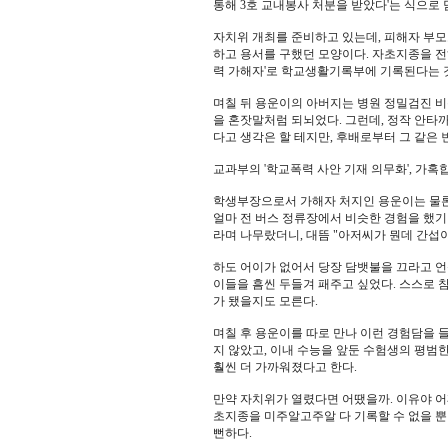
통해 3호 교내봉사 처분을 받았다'는 식으로
자치위 개최를 준비하고 있는데, 피해자 부모
하고 용서를 구했던 모양이다. 자초지종을 전
력 가해자'로 학교생활기록부에 기록된다는 것
며칠 뒤 용운이의 아버지는 병원 정밀검진 비
을 혼잣말처럼 되뇌었다. 그런데, 정작 안타
다고 생각은 할 테지만, 후배로부터 그 같은
교과부의 '학교폭력 사안 기재 의무화', 가혹
학생부장으로서 가해자 처지인 용운이는 물론 
얼마 전 버스 정류장에서 비슷한 경험을 했기
라며 나무랐더니, 대뜸 "아저씨가 뭔데 간섭이
하도 어이가 없어서 당장 담뱃불을 끄라고 언
이들을 흠씬 두들겨 패주고 싶었다. 스스로 참
가 됐을지도 모른다.
며칠 후 용운이를 따로 만나 이런 경험담을 
지 않았고, 이내 수능을 앞둔 수험생의 평범
훨씬 더 가까워졌다고 한다.
만약 자치위가 열렸다면 어땠을까. 이유야 어찌
초지종을 미주알고주알 다 기록할 수 없을 뿐
뻔하다.