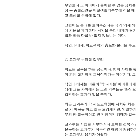
무엇보다 그 아이에게 돌이킬 수 없는 상처를 
성 등 종합소견을 학교생활기록부에 적을 때
고 조심할 수밖에 없다.
그럼에도 본때를 보여주겠다는 식의 '기재 의
에 의문을 제기한다. 낙인을 통한 배제가 단
벌과 하등 다를 바 없지 않느냐는 거다.
낙인과 배제, 학교폭력의 흉포화 불러올 수도
ⓒ 교과부 누리집 갈무리
학교는 교육을 하는 공간이다. 행위 자체를 놓
이 되레 철저히 반교육적이라는 이야기다. 
낙인과 배제는 이른바 '막 나가는' 아이들에
되레 그들 사이에서는 그런 기록들을 '훈장'
겁박하는 효과가 있을 뿐이다.
최근 교과부가 각 시도교육청에 자치위 처분
로 기 싸움을 하고 있는 모양새지만, 엄밀
부의 반 교육적이고 반 인권적인 행태가 갈등
교과부는 지침을 거부하거나 보류한 전북과 
운운하는 교과부의 적극적인 해명이 황당하게 
는 교과부의 용기가 아쉽다.