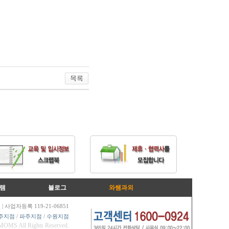
램
블로그
와쌤과외
| 사업자등록 119-21-06851
주지점
/
파주지점
/
수원지점
OMS All Rights Reserved
.