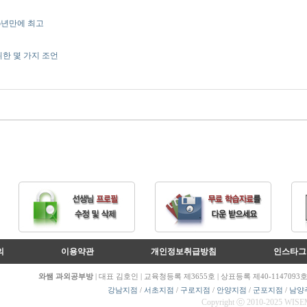
.5년만에 최고
위한 몇 가지 조언
의
이용약관
개인정보취급방침
인스타그
와쌤 과외공부방
| 대표 김호인 | 교육청등록 제3655호 | 상표등록 제40-1147093호 
강남지점
/
서초지점
/
구로지점
/
안양지점
/
군포지점
/
남양
Copyright
ⓒ
2010-2025 WISEM