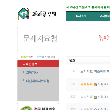
새로워진 와쌤과외 홈페이지를 
회사소개
고객센
TODAY
379
TOTAL
1,829,423
번호
교육컨텐츠
1337
[공지사항]
학습자료 제
└
교육기사
└
내신대비 자료요청
1336
[발송실패]
시험대비 
1335
[발송완료]
시험대비 
1334
[발송완료]
시험대비 