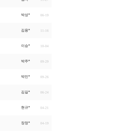
박성*
06-19
김용*
11-16
이승*
10-04
박주*
09-29
박민*
09-26
김길*
06-24
현규*
04-21
장정*
04-19