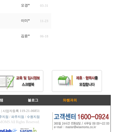
오경*
03-31
이미*
11-23
김윤*
06-18
램
블로그
와쌤과외
| 사업자등록 119-21-06851
주지점
/
파주지점
/
수원지점
OMS All Rights Reserved
.