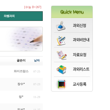
[수능 D+267]
와쌤과외
글쓴이
날짜
와이즈맘스
07-25
장수*
07-23
밍*
11-29
임서*
11-27