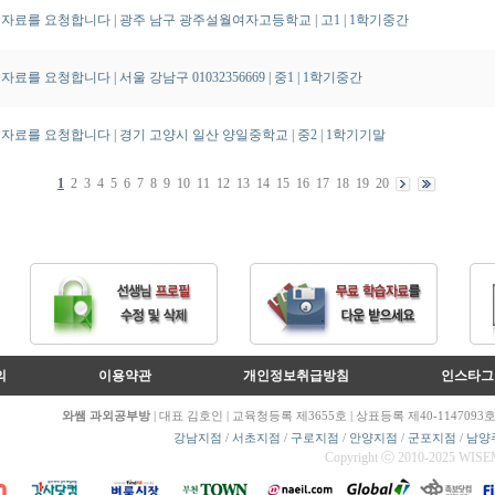
자료를 요청합니다 | 광주 남구 광주설월여자고등학교
| 고1
| 1학기중간
료를 요청합니다 | 서울 강남구 01032356669
| 중1
| 1학기중간
자료를 요청합니다 | 경기 고양시 일산 양일중학교
| 중2
| 1학기기말
1
2
3
4
5
6
7
8
9
10
11
12
13
14
15
16
17
18
19
20
의
이용약관
개인정보취급방침
인스타그
와쌤 과외공부방
| 대표 김호인 | 교육청등록 제3655호 | 상표등록 제40-1147093호 
강남지점
/
서초지점
/
구로지점
/
안양지점
/
군포지점
/
남양
Copyright
ⓒ
2010-2025 WISEM