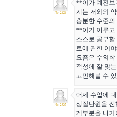
**이가 예전
지는 저와의 약
No. 2328
충분한 수준의
**이가 이루
스스로 공부할
로에 관한 이야
요즘은 수의학 
적성에 잘 맞는
고민해볼 수 
어제 수업에 대
성질단원을 진
No. 2327
계부분을 나가