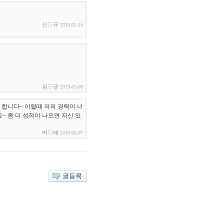
신♡규
2019-05-14
김♡균
2019-05-09
 합니다~ 이럴때 저의 경력이 너
~ 좀 더 성적이 나오면 자신 있
박♡애
2019-05-07