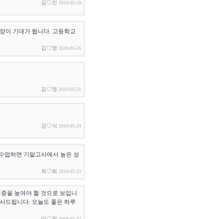
김♡진
2019-05-29
성장이 기대가 됩니다. 고등학교
김♡영
2019-05-26
김♡영
2019-05-25
강♡식
2019-05-24
 수업하면 기말고사에서 높은 성
최♡희
2019-05-23
비중을 높여야 할 것으로 보입니
감사드립니다. 오늘도 좋은 하루
이♡희
2019-05-22