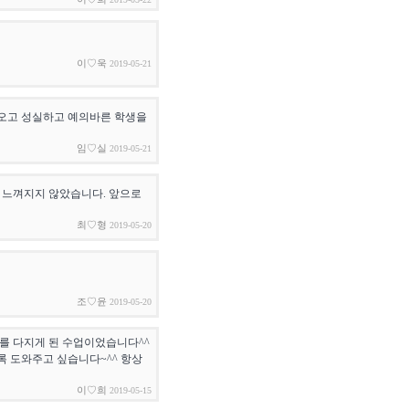
이♡욱
2019-05-21
라오고 성실하고 예의바른 학생을
임♡실
2019-05-21
 느껴지지 않았습니다. 앞으로
최♡형
2019-05-20
조♡윤
2019-05-20
의를 다지게 된 수업이었습니다^^
록 도와주고 싶습니다~^^ 항상
이♡희
2019-05-15