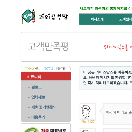
새로워진 와쌤과외 홈페이지를 
회사소개
고객센
TODAY
671
TOTAL
1,829,715
이 곳은 와이즈맘스를 이용하셨
커뮤니티
요. 응원의 메시지도 환영합니다
면 즉시 처리해드리겠습니다. 오
└
블로그
└
업체제보
└
제휴 및 가맹문의
학생이 머리도 
└
이용후기
No. 2127