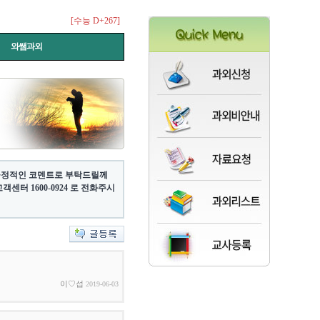
[수능 D+267]
와쌤과외
 긍정적인 코멘트로 부탁드릴께
터 1600-0924 로 전화주시
이♡섭
2019-06-03