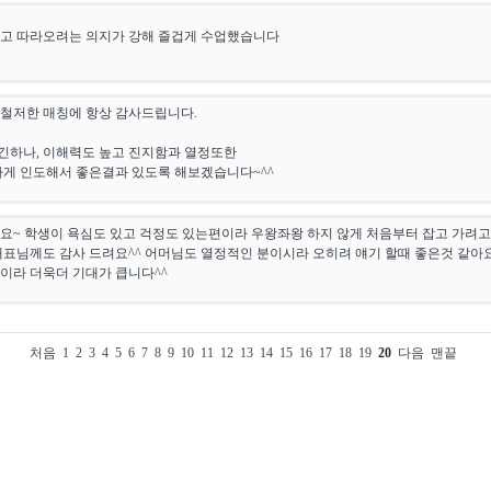
하고 따라오려는 의지가 강해 즐겁게 수업했습니다
철저한 매칭에 항상 감사드립니다.
긴하나, 이해력도 높고 진지함과 열정또한
하게 인도해서 좋은결과 있도록 해보겠습니다~^^
요~ 학생이 욕심도 있고 걱정도 있는편이라 우왕좌왕 하지 않게 처음부터 잡고 가려고
대표님께도 감사 드려요^^ 어머님도 열정적인 분이시라 오히려 얘기 할때 좋은것 같아요
이라 더욱더 기대가 큽니다^^
처음
1
2
3
4
5
6
7
8
9
10
11
12
13
14
15
16
17
18
19
20
다음
맨끝